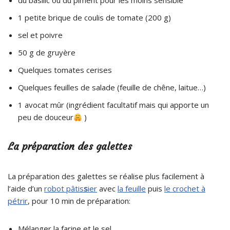
du basilic ou du piment pour les moins sensible
1 petite brique de coulis de tomate (200 g)
sel et poivre
50 g de gruyère
Quelques tomates cerises
Quelques feuilles de salade (feuille de chêne, laitue…)
1 avocat mûr (ingrédient facultatif mais qui apporte un
peu de douceur
)
La préparation des galettes
La préparation des galettes se réalise plus facilement à
l’aide d’un
robot pâtis
s
ier
avec
la feuille
puis
le crochet à
pétrir
, pour 10 min de préparation:
Mélanger la farine et le sel.